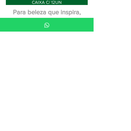
CAIXA C/ 12UN
Para beleza que inspira,
clique em
"Quero Comprar"
.
Para oportunidades que
transformam, vá em
"Quero
Revender"
.
Quero Comprar >>
Quero Revender >>