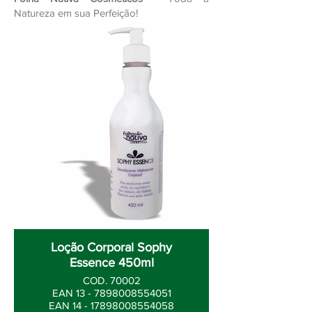
Natureza em sua Perfeição!
Loção Corporal Sophy
Essence 450ml
COD. 70002
EAN 13 - 7898008554051
EAN 14 - 17898008554058