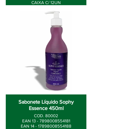
CAIXA C/ 12UN
Sabonete Líquido Sophy
Essence 450ml
COD. 80002
EAN 13 - 7898008554181
EAN 14 - 17898008554188