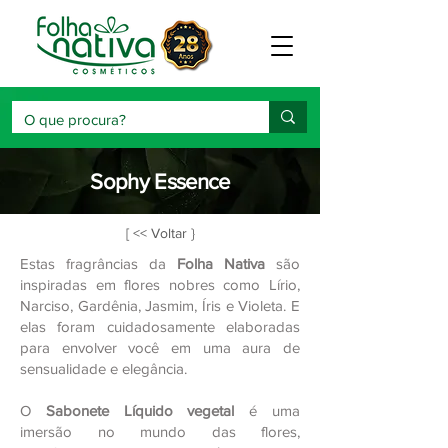
Sophy Essence
[ << Voltar }
Estas fragrâncias da
Folha Nativa
são
inspiradas em flores nobres como Lírio,
Narciso, Gardênia, Jasmim, Íris e Violeta. E
elas foram cuidadosamente elaboradas
para envolver você em uma aura de
sensualidade e elegância.
O
Sabonete Líquido vegetal
é uma
imersão no mundo das flores,