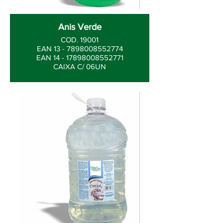
Anis Verde
COD. 19001
EAN 13 - 7898008552774
EAN 14 - 17898008552771
CAIXA C/ 06UN