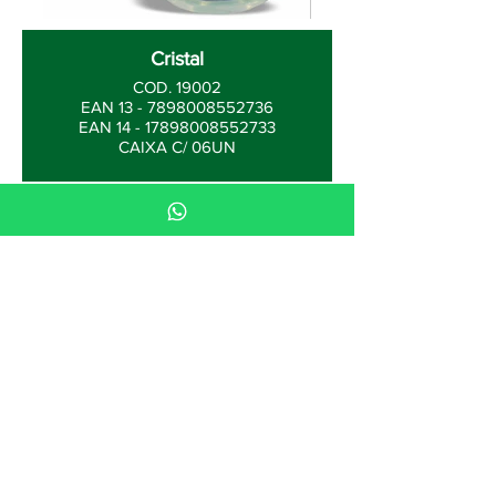
Cristal
COD. 19002
EAN 13 - 7898008552736
EAN 14 - 17898008552733
CAIXA C/ 06UN
Para beleza que inspira,
clique em
"Quero Comprar"
.
Para oportunidades que
transformam, vá em
"Quero
Revender"
.
Quero Comprar >>
Quero Revender >>