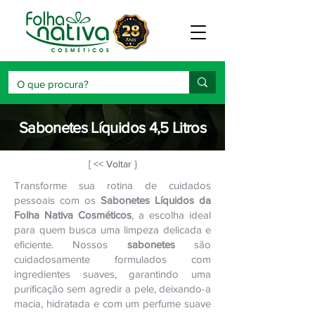
Sabonetes Líquidos 4,5 Litros
[ << Voltar }
Transforme sua rotina de cuidados
pessoais com os
Sabonetes Líquidos da
Folha Nativa Cosméticos
, a escolha ideal
para quem busca uma limpeza delicada e
eficiente. Nossos
sabonetes
são
cuidadosamente formulados com
ingredientes suaves, garantindo uma
purificação sem agredir a pele, deixando-a
macia, hidratada e com um perfume suave